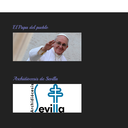
El Papa del pueblo
Archidiocesis de Sevilla