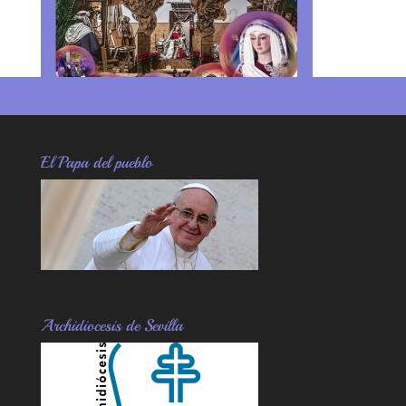
m
rti
r
El Papa del pueblo
Archidiocesis de Sevilla