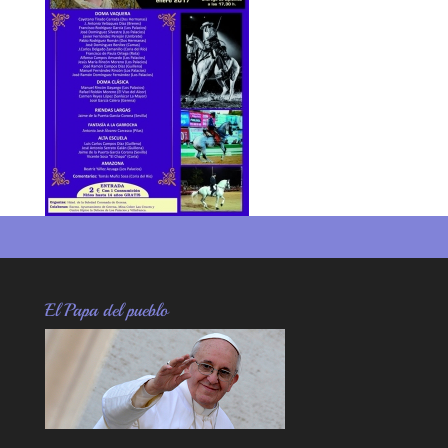
m
rti
r
El Papa del pueblo