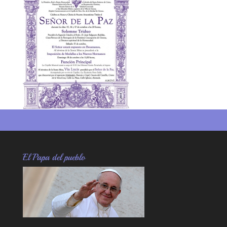
m
rti
r
El Papa del pueblo