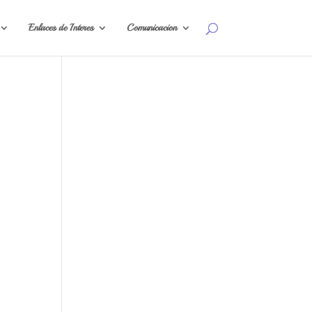
Enlaces de Interes
Comunicacion