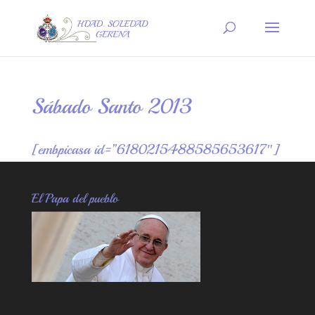
Sábado Santo 2013
[embpicasa id=”6180215488585653617″]
El Papa del pueblo