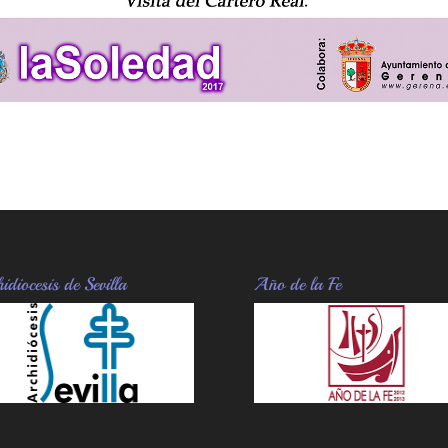
idiocesis de Sevilla
Año de la Fe