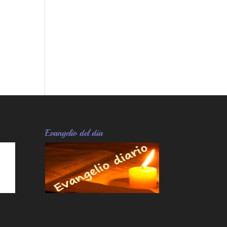
Evangelio del dia