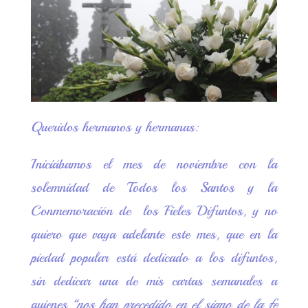
est
pa
m
rti
r
Queridos hermanos y hermanas:
Iniciábamos el mes de noviembre con la
solemnidad de Todos los Santos y la
Conmemoración de los Fieles Difuntos, y no
quiero que vaya adelante este mes, que en la
piedad popular está dedicado a los difuntos,
sin dedicar una de mis cartas semanales a
quienes
“nos han precedido en el signo de la fe