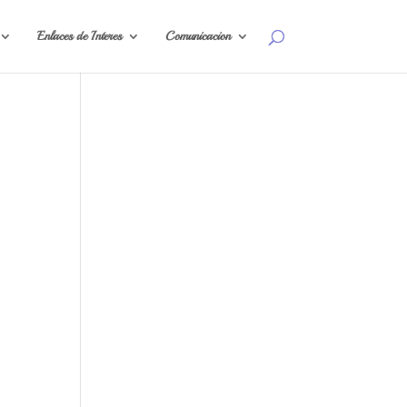
Enlaces de Interes
Comunicacion