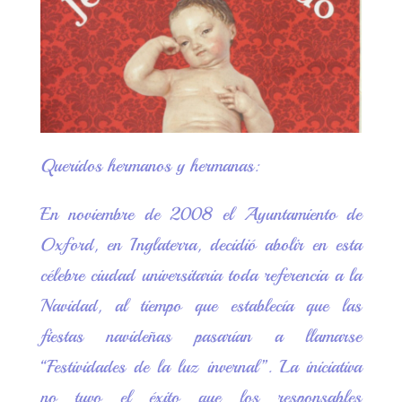
est
pa
m
rti
r
Queridos hermanos y hermanas:
En noviembre de 2008 el Ayuntamiento de
Oxford, en Inglaterra, decidió abolir en esta
célebre ciudad universitaria toda referencia a la
Navidad, al tiempo que establecía que las
fiestas navideñas pasarían a llamarse
“Festividades de la luz invernal”. La iniciativa
no tuvo el éxito que los responsables