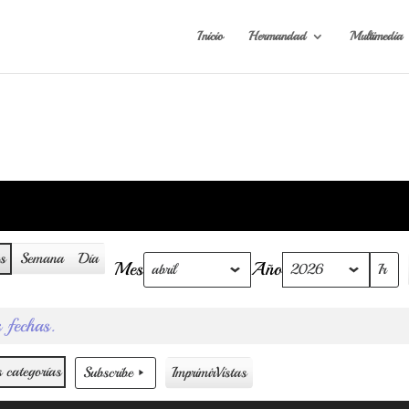
Inicio
Hermandad
Multimedia
s
Semana
Día
Mes
Año
 fechas.
 categorías
Subscribe
Imprimir
Vistas