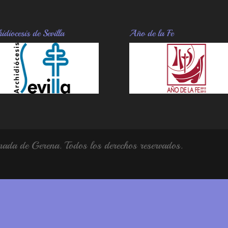
idiocesis de Sevilla
Año de la Fe
da de Gerena. Todos los derechos reservados.