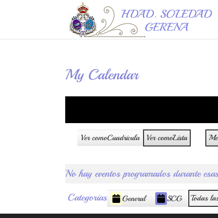
My Calendar
Ver como
Cuadrícula
Ver como
Lista
Me
No hay eventos programados durante esas
Categorías
Todas las
General
SCG