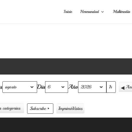
Inicio
Hermandad
Multimedia
s
Día
Año
Ant
s categorías
Subscribe
Imprimir
Vistas