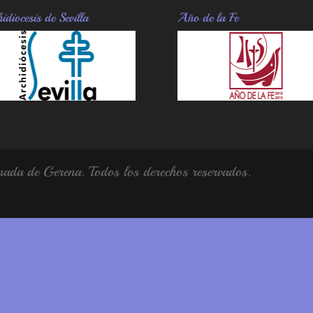
idiocesis de Sevilla
Año de la Fe
da de Gerena. Todos los derechos reservados.