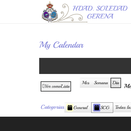
My Calendar
Mes
Semana
Día
Me
Ver como
Lista
Categorías
Todas la
General
SCG