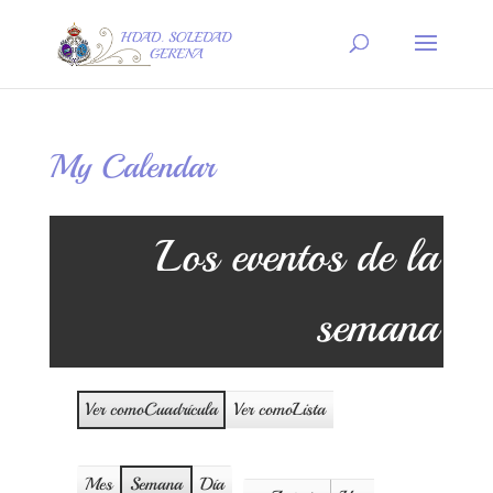
My Calendar
Los eventos de la
semana
Ver como
Cuadrícula
Ver como
Lista
Mes
Semana
Día